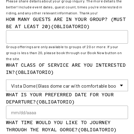
Please share details about your group inquiry. The more details the
better! Include event dates, guest count, times you're interested in
riding, and any other relevant information. Thank you!
HOW MANY GUESTS ARE IN YOUR GROUP? (MUST
BE AT LEAST 20)
(OBLIGATORIO)
Group offerings are only available to groups of 20 or more. If your
group is less than 20, please book through our Book Now button on
the site.
WHAT CLASS OF SERVICE ARE YOU INTERESTED
IN?
(OBLIGATORIO)
WHAT IS YOUR PREFERRED DATE FOR YOUR
DEPARTURE?
(OBLIGATORIO)
M
ba
DD
WHAT TIME WOULD YOU LIKE TO JOURNEY
ba
THROUGH THE ROYAL GORGE?
(OBLIGATORIO)
AA