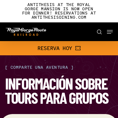
Skip
ANTITHESIS AT THE ROYAL
to
GORGE MANSION IS NOW OPEN
FOR DINNER! RESERVATIONS AT
main
ANTITHESISDINING.COM
content
Men
BOOK NOW
search
RESERVA HOY
[
COMPARTE
UNA
AVENTURA
]
INFORMACIÓN SOBRE
TOURS PARA GRUPOS