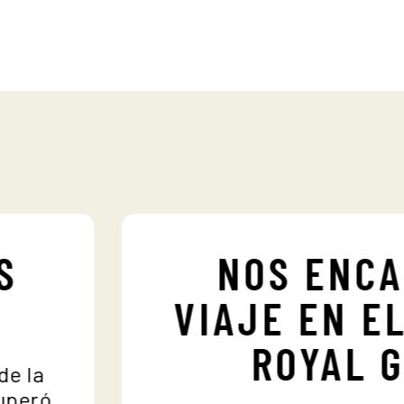
IS
NOS ENC
VIAJE EN 
ROYAL
a de la
 superó