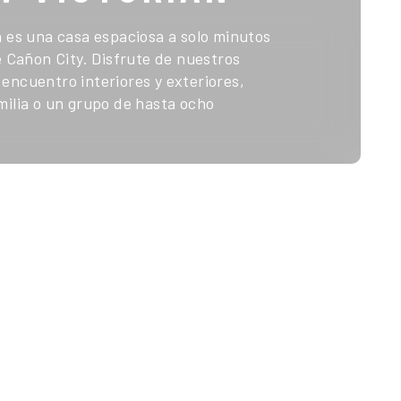
n es una casa espaciosa a solo minutos
e Cañon City. Disfrute de nuestros
encuentro interiores y exteriores,
milia o un grupo de hasta ocho