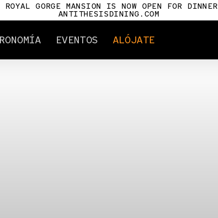
E ROYAL GORGE MANSION IS NOW OPEN FOR DINNER
ANTITHESISDINING.COM
RONOMÍA
EVENTOS
ALÓJATE
ertificates
Atracciones
ia del RGRR
Cañon City
ia de los vagones
Royal Gorge Mansio
en
Antithesis
as del Ferrocarril
Para pilotos
 de Royal Gorge
Hito de milla
Tour Info.
as en el Royal