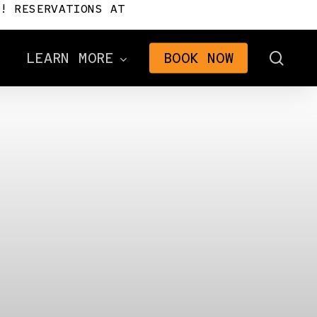
! RESERVATIONS AT
sear
LEARN MORE
BOOK NOW
Cómo llegar al Royal
Gorge
Preguntas frecuentes de
n
Royal Gorge Route
Certificados de regalo
2026 Brochure
The Signal Newsletter
Consultoría Turística