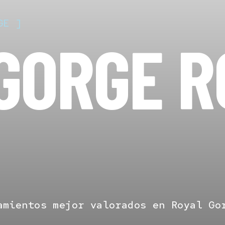
Route Railroad
GE
]
tanos
GORGE 
amientos mejor valorados en Royal Go