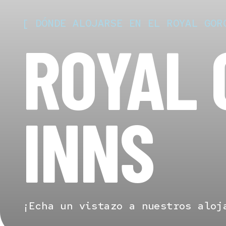
Gorge 
[
DÓNDE
ALOJARSE
EN
EL
ROYAL
GOR
Contác
ROYAL 
INNS
Hit enter to search or ESC to close
¡Echa un vistazo a nuestros aloj