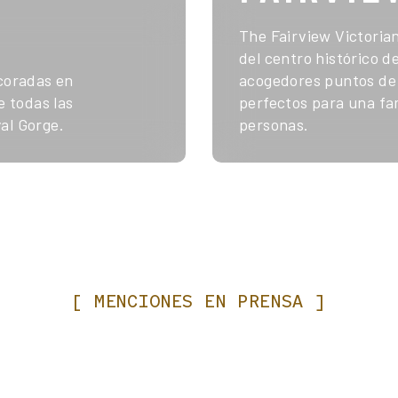
The Fairview Victoria
del centro histórico d
ecoradas en
acogedores puntos de 
 todas las
perfectos para una fa
al Gorge.
personas.
[
MENCIONES
EN
PRENSA
]