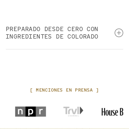
PREPARADO DESDE CERO CON
INGREDIENTES DE COLORADO
Nuestros platos se preparan desde cero en nuestras
cocinas a bordo y utilizamos productos locales siempre
que sea posible y práctico.
Informa a nuestro equipo de reservas en el momento de la
reserva y a tu camarero si tienes alguna restricción
dietética especial o alergia, incluida la intolerancia al
[
MENCIONES
EN
PRENSA
]
gluten. Hacemos todo lo posible para adaptarnos a las
solicitudes dietéticas, pero no podemos garantizar la
ausencia de contaminación cruzada. El consumo de
carnes, aves, pescados, mariscos o huevos crudos o poco
cocinados puede aumentar el riesgo de enfermedades
transmitidas por los alimentos.