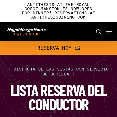
Skip
ANTITHESIS AT THE ROYAL
to
GORGE MANSION IS NOW OPEN
FOR DINNER! RESERVATIONS AT
main
ANTITHESISDINING.COM
content
Men
BOOK NOW
search
RESERVA HOY
[
DISFRUTA
DE
LAS
VISTAS
CON
SERVICIO
DE
BOTELLA
]
LISTA RESERVA DEL
CONDUCTOR