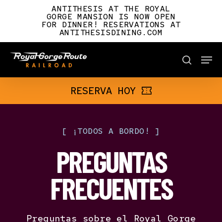
Skip
ANTITHESIS AT THE ROYAL
to
GORGE MANSION IS NOW OPEN
FOR DINNER! RESERVATIONS AT
main
ANTITHESISDINING.COM
content
Men
BOOK NOW
search
RESERVA HOY
[
¡TODOS
A
BORDO!
]
PREGUNTAS
FRECUENTES
Preguntas sobre el Royal Gorge