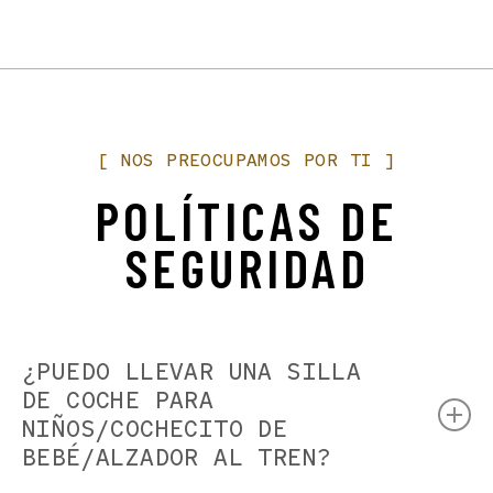
condiciones puede ser hermoso. En caso de que el Royal
proporcionados por el dueño. El dueño del animal
Gorge Route Railroad cancele el tren debido a
también debe encargarse de los arreglos sanitarios
inclemencias del tiempo, ofrecemos a los huéspedes la
para el aseo, y, en interés de la salud y seguridad de
oportunidad de reprogramar para una fecha futura (hasta
nuestros huéspedes, el personal del tren no
un año) sin cargo.
manipulará ni desechará los excrementos u orina del
animal por el dueño.
[
NOS
PREOCUPAMOS
POR
TI
]
Ponte en contacto con nosotros si tienes alguna pregunta
POLÍTICAS DE
o inquietud sobre tu animal de servicio.
SEGURIDAD
¿PUEDO LLEVAR UNA SILLA
DE COCHE PARA
NIÑOS/COCHECITO DE
BEBÉ/ALZADOR AL TREN?