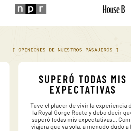
viajas en la parte delantera con el maquinista, el calzado
cerrado es obligatorio, y compartiremos algunas pautas de
seguridad adicionales cuando reserves.
[
OPINIONES
DE
NUESTROS
PASAJEROS
]
SUPERÓ TODAS MI
EXPECTATIVAS
Tuve el placer de vivir la experienc
la Royal Gorge Route y debo decir 
ro
superó todas mis expectativas… 
viajera que va sola, a menudo dudo 