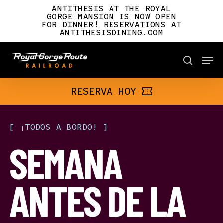
Skip
ANTITHESIS AT THE ROYAL
to
GORGE MANSION IS NOW OPEN
FOR DINNER! RESERVATIONS AT
main
ANTITHESISDINING.COM
content
Men
BOOK NOW
search
RESERVA HOY
[
¡TODOS
A
BORDO!
]
SEMANA
ANTES DE LA